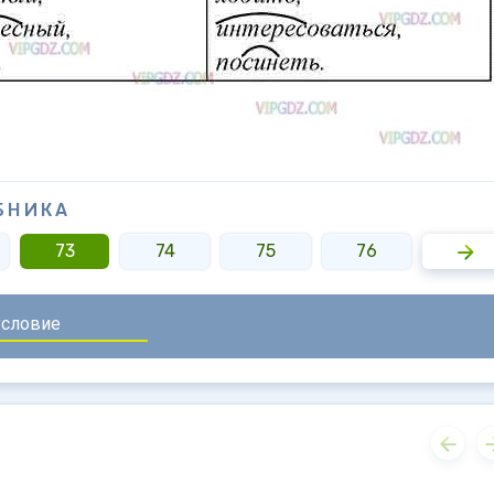
БНИКА
73
74
75
76
77