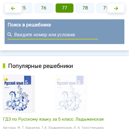
74
75
76
77
78
79
8
Поиск в решебнике
Популярные решебники
ГДЗ по Русскому языку за 5 класс: Ладыженская
Авторы: М. Т. Баранов, Т.А. Ладыженская, Л. А. Тростенцова.