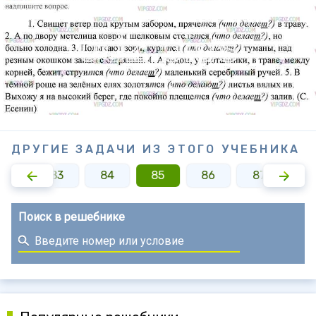
ДРУГИЕ ЗАДАЧИ ИЗ ЭТОГО УЧЕБНИКА
82
83
84
85
86
87
8
Поиск в решебнике