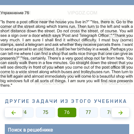
ДРУГИЕ ЗАДАЧИ ИЗ ЭТОГО УЧЕБНИКА
73
74
75
76
77
78
7
Поиск в решебнике