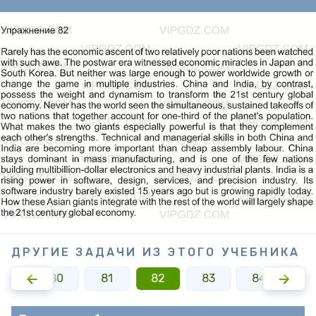
ДРУГИЕ ЗАДАЧИ ИЗ ЭТОГО УЧЕБНИКА
79
80
81
82
83
84
8