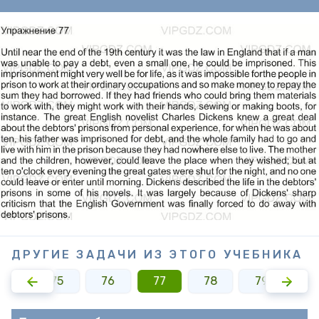
ДРУГИЕ ЗАДАЧИ ИЗ ЭТОГО УЧЕБНИКА
74
75
76
77
78
79
8