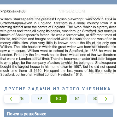
ДРУГИЕ ЗАДАЧИ ИЗ ЭТОГО УЧЕБНИКА
77
78
79
80
81
82
8
Поиск в решебнике