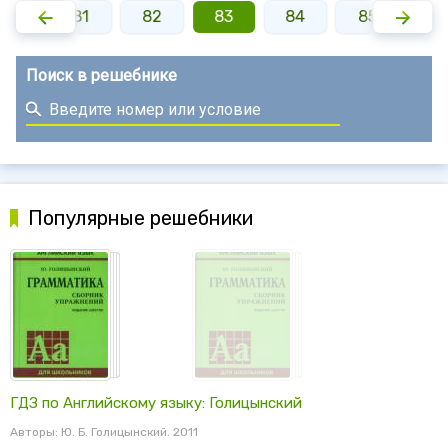
80
81
82
83
84
85
8
Поиск в решебнике
Популярные решебники
ГДЗ по Английскому языку: Голицынский
Авторы: Ю. Б. Голицынский. 2011